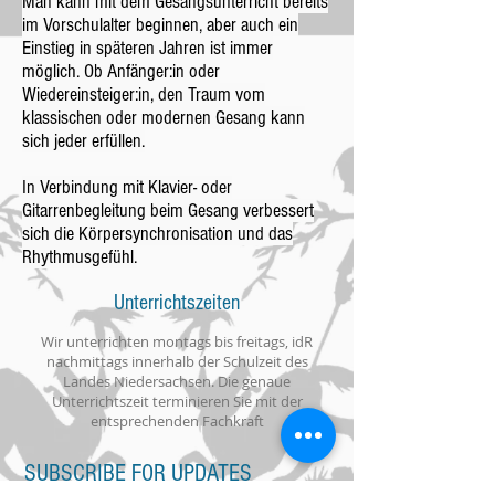
Man kann mit dem Gesangsunterricht bereits
im Vorschulalter beginnen, aber auch ein
Einstieg in späteren Jahren ist immer
möglich. Ob Anfänger:in oder
Wiedereinsteiger:in, den Traum vom
klassischen oder modernen Gesang kann
sich jeder erfüllen.
In Verbindung mit Klavier- oder
Gitarrenbegleitung beim Gesang verbessert
sich die Körpersynchronisation und das
Rhythmusgefühl.
Unterrichtszeiten
Wir unterrichten montags bis freitags, idR
nachmittags innerhalb der Schulzeit des
Landes Niedersachsen. Die genaue
Unterrichtszeit terminieren Sie mit der
entsprechenden Fachkraft
SUBSCRIBE FOR UPDATES